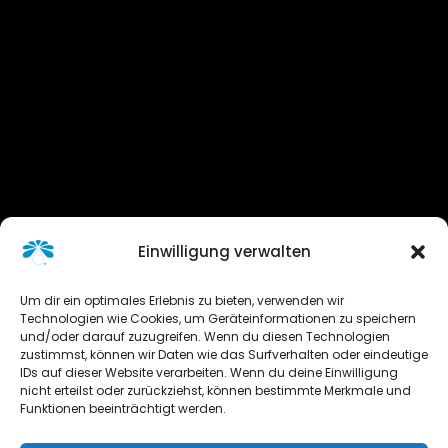
Einwilligung verwalten
Um dir ein optimales Erlebnis zu bieten, verwenden wir
Technologien wie Cookies, um Geräteinformationen zu speichern
und/oder darauf zuzugreifen. Wenn du diesen Technologien
zustimmst, können wir Daten wie das Surfverhalten oder eindeutige
IDs auf dieser Website verarbeiten. Wenn du deine Einwilligung
nicht erteilst oder zurückziehst, können bestimmte Merkmale und
Funktionen beeinträchtigt werden.