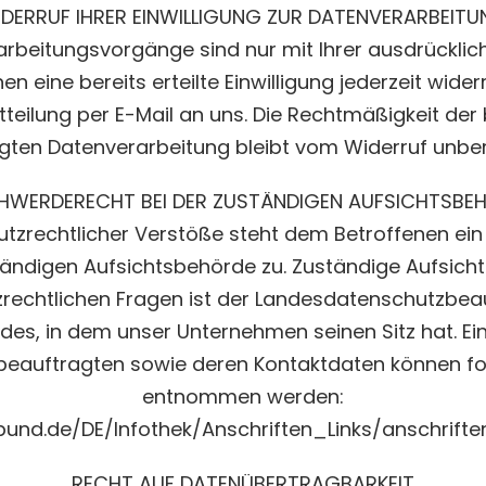
DERRUF IHRER EINWILLIGUNG ZUR DATENVERARBEIT
arbeitungsvorgänge sind nur mit Ihrer ausdrücklich
en eine bereits erteilte Einwilligung jederzeit wider
tteilung per E-Mail an uns. Die Rechtmäßigkeit der
lgten Datenverarbeitung bleibt vom Widerruf unber
HWERDERECHT BEI DER ZUSTÄNDIGEN AUFSICHTSBE
utzrechtlicher Verstöße steht dem Betroffenen e
tändigen Aufsichtsbehörde zu. Zuständige Aufsich
rechtlichen Fragen ist der Landesdatenschutzbea
es, in dem unser Unternehmen seinen Sitz hat. Ein
beauftragten sowie deren Kontaktdaten können fo
entnommen werden:
bund.de/DE/Infothek/Anschriften_Links/anschrifte
RECHT AUF DATENÜBERTRAGBARKEIT