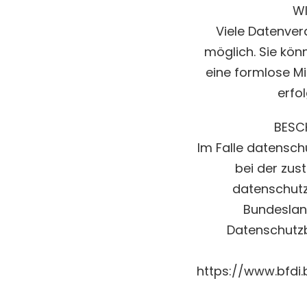
WI
Viele Datenver
möglich. Sie könn
eine formlose Mi
erfo
BESC
Im Falle datensch
bei der zus
datenschutz
Bundesland
Datenschutz
https://www.bfdi.