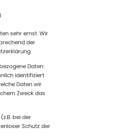
.
N
en sehr ernst. Wir
sprechend der
tzerklärung.
nbezogene Daten
ich identifiziert
welche Daten wir
welchem Zweck das
z.B. bei der
kenloser Schutz der