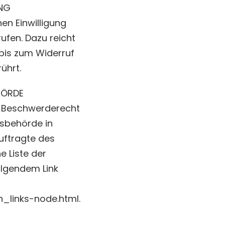
UNG
en Einwilligung
rufen. Dazu reicht
 bis zum Widerruf
ührt.
HÖRDE
in Beschwerderecht
tsbehörde in
uftragte des
e Liste der
lgendem Link
n_links-node.html.